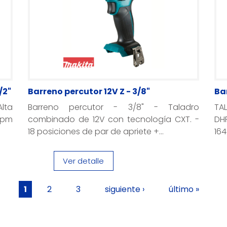
/2"
Barreno percutor 12V Z - 3/8"
Ba
lta
Barreno percutor - 3/8" - Taladro
TAL
rpm
combinado de 12V con tecnología CXT. -
DH
18 posiciones de par de apriete +...
164
Ver detalle
1
2
3
siguiente ›
último »