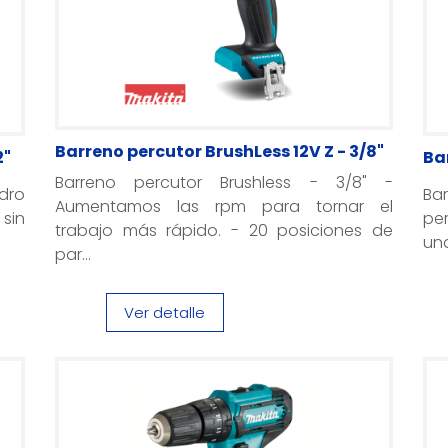
Barreno percutor BrushLess 12V Z - 3/8"
2"
Ba
Barreno percutor Brushless - 3/8" -
adro
Bar
Aumentamos las rpm para tornar el
sin
per
trabajo más rápido. - 20 posiciones de
una
par...
Ver detalle