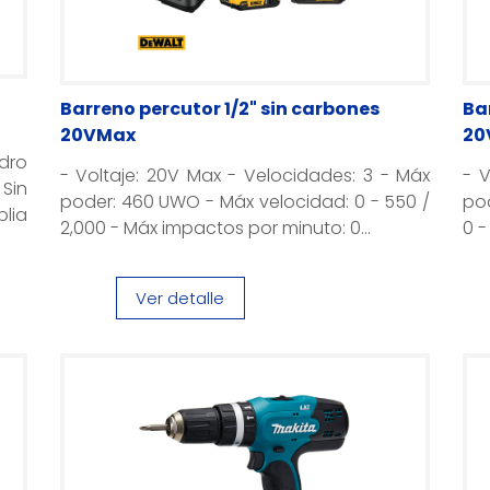
Barreno percutor 1/2" sin carbones
Ba
20VMax
20
ro
- Voltaje: 20V Max - Velocidades: 3 - Máx
- V
Sin
poder: 460 UWO - Máx velocidad: 0 - 550 /
pod
lia
2,000 - Máx impactos por minuto: 0...
0 -
Ver detalle