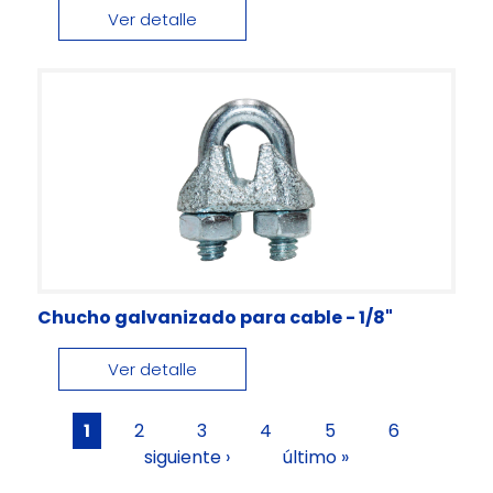
Ver detalle
Chucho galvanizado para cable - 1/8"
Ver detalle
Páginas
1
2
3
4
5
6
siguiente ›
último »