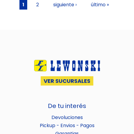
Páginas
1
2
siguiente ›
último »
VER SUCURSALES
De tu interés
Devoluciones
Pickup - Envios - Pagos
Garantias