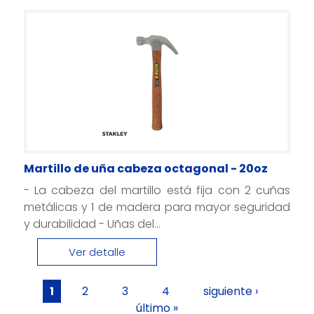
Martillo de uña cabeza octagonal - 20oz
- La cabeza del martillo está fija con 2 cuñas
metálicas y 1 de madera para mayor seguridad
y durabilidad - Uñas del...
Ver detalle
Páginas
1
2
3
4
siguiente ›
último »