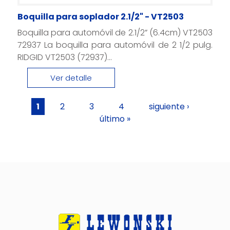
Boquilla para soplador 2.1/2" - VT2503
Boquilla para automóvil de 2.1/2” (6.4cm) VT2503
72937 La boquilla para automóvil de 2 1/2 pulg.
RIDGID VT2503 (72937)...
Ver detalle
Páginas
1
2
3
4
siguiente ›
último »