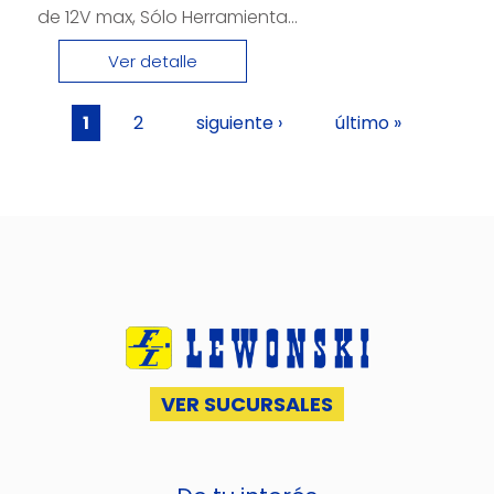
de 12V max, Sólo Herramienta...
Ver detalle
Páginas
1
2
siguiente ›
último »
VER SUCURSALES