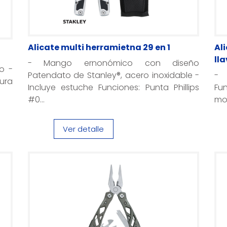
Alicate multi herramietna 29 en 1
Ali
ll
- Mango ernonómico con diseño
o -
Patendato de Stanley®, acero inoxidable -
- 
tura
Incluye estuche Funciones: Punta Phillips
Fu
#0...
mor
Ver detalle