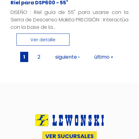
Riel para DSP600 - 55"
DISEÑO : Riel guía de 55" para usarse con la
Sierra de Descenso Makita PRECISIÓN : Interactúa
con la base de la...
Ver detalle
Páginas
1
2
siguiente ›
último »
VER SUCURSALES