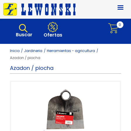
Pasar al contenido principal
0
Buscar
Ofertas
Inicio
Jardineria
Herramientas - agricultura
Azadon / piocha
Azadon / piocha